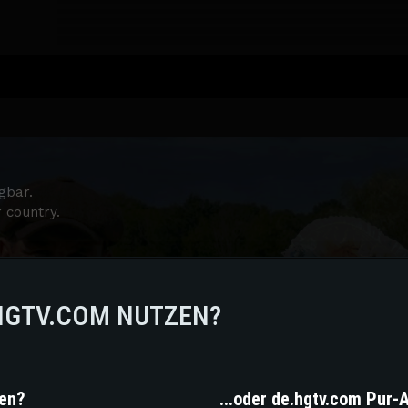
gbar.
r country.
HGTV.COM NUTZEN?
zen?
...oder de.hgtv.com Pur-