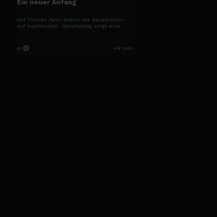
Ein neuer Anfang
Auf Vinnies Farm laufen die Bauarbeiten
auf Hochtouren. Gleichzeitig sorgt eine
neue Beziehung für Veränderungen in
seinem Leben.
44 min
E1