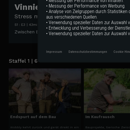
• Messung der Performance von Inhalten.
Vinnie Jones in the Country
• Messung der Performance von Werbung.
• Analyse von Zielgruppen durch Statistiken
Stress mit den Nachbarn
aus verschiedenen Quellen.
• Verwendung spezieller Daten zur Auswahl v
S
1
: E
3
|
43
min
|
Stress mit den Nachbarn
|
• Entwicklung und Verbesserung der Dienstle
Zwischen Baustellenstress und Charity-Event muss Vi
• Verwendung spezieller Daten zur Auswahl 
Impressum
Datenschutzbestimmungen
Cookie Hin
Staffel 1 | 6 Videos
Endspurt auf dem Bau
Im Kaufrausch
Wobbly kehrt zurück und gerät direkt in ein
Bauprojekte, tierische Zwis