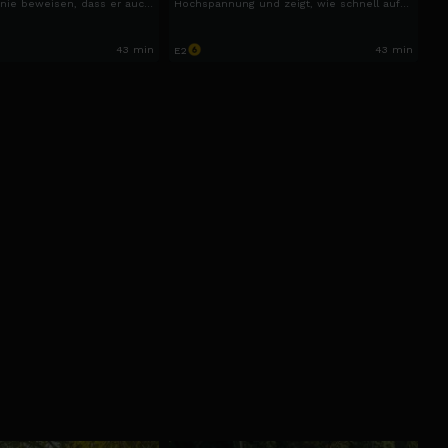
nie beweisen, dass er auch
Hochspannung und zeigt, wie schnell auf
s halten kann.
dem Land alles kippen kann, wenn große
Träume auf harte Realität treffen.
43 min
43 min
E2