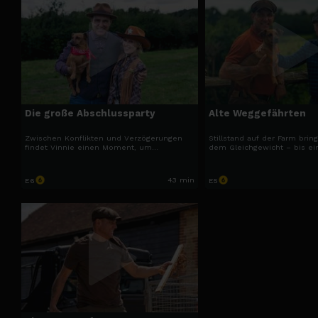
Die große Abschlussparty
Alte Weggefährten
Zwischen Konflikten und Verzögerungen
Stillstand auf der Farm brin
findet Vinnie einen Moment, um
dem Gleichgewicht – bis ei
zurückzublicken und seine bisherigen
seines Mentors neue Energie
Erfolge zu feiern.
43 min
E6
E5