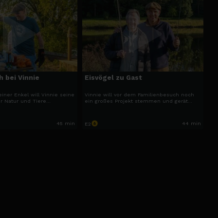
 bei Vinnie
Eisvögel zu Gast
iner Enkel will Vinnie seine
Vinnie will vor dem Familienbesuch noch
r Natur und Tiere
ein großes Projekt stemmen und gerät
och ausgerechnet ein
dabei gleich mehrfach unter Druck. Neben
r Fund am Seehaus bringt
Bauchaos und Naturplänen sorgt auch sein
rcheinander.
Einsatz für die Eisvögel für neue Konflikte.
45 min
44 min
E2