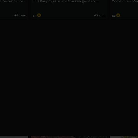
t halten Vinnie
und Bauprojekte ins Stocken geraten,
Event muss Vin
rlichen
drohen Kosten, Chaos und große
unter Druck Kur
e.
Entscheidungen die Stimmung auf dem
Hof kippen zu lassen.
44 min
43 min
E4
E3