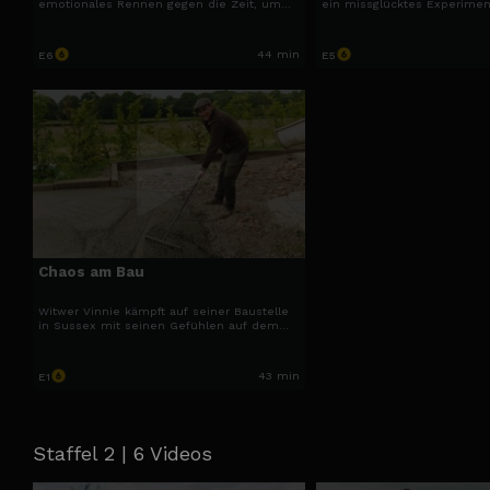
emotionales Rennen gegen die Zeit, um
ein missglücktes Experimen
den Innenhof fertigzustellen. Gleichzeitig
auf Trab – und führen zu eh
warten neue Projekte – und tierische
Gesprächen über Neuanfäng
Überraschungen.
44 min
E6
E5
Chaos am Bau
Witwer Vinnie kämpft auf seiner Baustelle
in Sussex mit seinen Gefühlen auf dem
Weg zu einem neuen Zuhause.
43 min
E1
Staffel 2 | 6 Videos