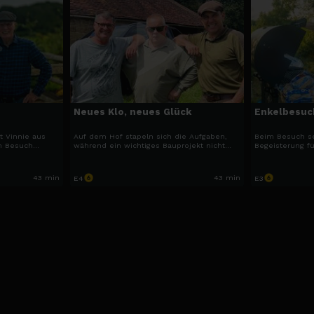
Neues Klo, neues Glück
Enkelbesuch
gt Vinnie aus
Auf dem Hof stapeln sich die Aufgaben,
Beim Besuch se
n Besuch
während ein wichtiges Bauprojekt nicht
Begeisterung fü
 bringt.
vorankommt. Dazu kommen persönliche
weitergeben. D
Schicksalsschläge, die Vinnie und sein
überraschende
Team zusätzlich fordern.
seine Pläne du
43 min
43 min
E4
E3