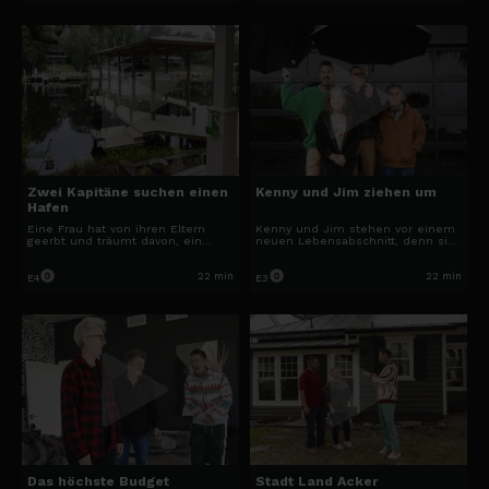
suchen.
bietet.
Zwei Kapitäne suchen einen
Kenny und Jim ziehen um
Hafen
Eine Frau hat von ihren Eltern
Kenny und Jim stehen vor einem
geerbt und träumt davon, ein
neuen Lebensabschnitt, denn sie
Generationenhaus an der
haben Geld von ihrem
malerischen Emerald Coast zu
verstorbenen Bruder geerbt.
kaufen, um ihre Erinnerungen zu
Nachdem Kenny bereits
22 min
22 min
E4
E3
ehren. David begibt sich auf die
umgezogen ist, hilft David bei
Suche nach dem perfekten
Jims Haussuche.
Zuhause.
Das höchste Budget
Stadt Land Acker