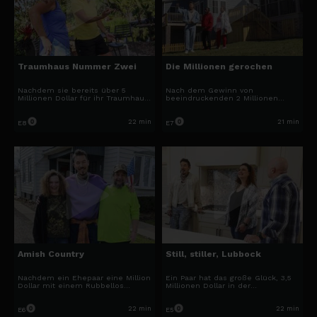
Traumhaus Nummer Zwei
Die Millionen gerochen
Nachdem sie bereits über 5
Nach dem Gewinn von
Millionen Dollar für ihr Traumhaus
beeindruckenden 2 Millionen
am See in Wisconsin ausgegeben
Dollar ist ein Paar auf der
hat, soll David nun ein
aufregenden Suche nach einem
traumhaftes Ferienhaus in Naples,
großen, auffälligen Zuhause für
22 min
21 min
E8
E7
Florida, finden.
ihre Familie.
Amish Country
Still, stiller, Lubbock
Nachdem ein Ehepaar eine Million
Ein Paar hat das große Glück, 3,5
Dollar mit einem Rubbellos
Millionen Dollar in der
gewonnen hat, sind sie bereit,
texanischen Lotterie zu gewinnen!
den nächsten Schritt zu wagen
Ihr Wunsch? Ein Zuhause, das
und ein Haus außerhalb ihrer
ihnen einen atemberaubenden
22 min
22 min
E6
E5
kleinen Stadt Wilmot, Ohio, zu
Blick auf den Sternenhimmel