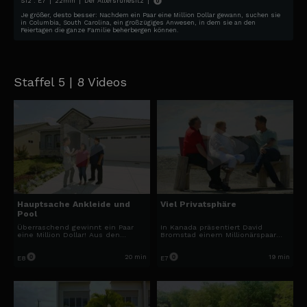
S
12
: E
7
|
22
min
|
Der Altersruhesitz
|
Je größer, desto besser: Nachdem ein Paar eine Million Dollar gewann, suchen sie
in Columbia, South Carolina, ein großzügiges Anwesen, in dem sie an den
Feiertagen die ganze Familie beherbergen können.
Staffel 5 | 8 Videos
Hauptsache Ankleide und
Viel Privatsphäre
Pool
Überraschend gewinnt ein Paar
In Kanada präsentiert David
eine Million Dollar! Aus den
Bromstad einem Millionärspaar
ehemaligen Mietern sollen jetzt
unglaubliche Immobilien am See
dank David Bromstad Traumhaus-
und mit Meerblick. Ein Traum wird
Besitzer in Kalifornien werden.
für die beiden wahr!
20 min
19 min
E8
E7