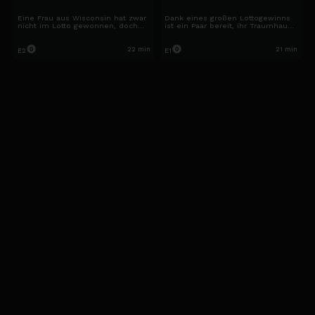
Eine Frau aus Wisconsin hat zwar
Dank eines großen Lottogewinns
nicht im Lotto gewonnen, doch
ist ein Paar bereit, ihr Traumhaus
durch eine clevere Investition hat
in der idyllischen Kleinstadt
sie den Jackpot geknackt – und
Tappahannock, Virginia, zu finden.
das gleich im achtstelligen
22 min
21 min
E2
E1
Bereich! Nun sucht sie eine Mega-
Villa am See.