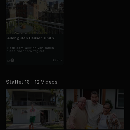
Aller guten Häuser sind 2
Nach dem Gewinn von satten
1.000 Dollar pro Tag auf
Lebenszeit träumt der in Texas
geborene Stephen von einem
luxuriösen Apartment in New York
22 min
E1
City.
Staffel 16 | 12 Videos