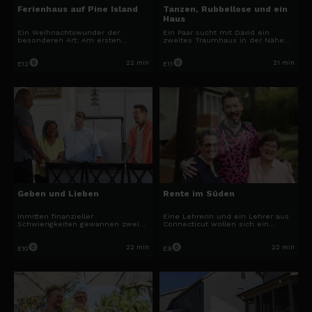
Ferienhaus auf Pine Island
Tanzen, Rubbellose und ein
Haus
Ein Weihnachtswunder der
Ein Paar sucht mit David ein
besonderen Art: Am ersten
zweites Traumhaus in der Nähe
Weihnachtsfeiertag gewinnt ein
von Nashville. Ihr Wunsch? Ein
Ehepaar aus Massachusetts
idyllisches und ruhiges Plätzchen,
sagenhafte 4 Millionen Dollar!
nicht weit entfernt von der
22 min
21 min
E12
E11
Jetzt träumen sie von einem
Familie.
perfekten Ferienhaus.
Geben und Lieben
Rente im Süden
Inmitten finanzieller
Eine Lehrerin und ein Lehrer aus
Schwierigkeiten gewannen zwei
Connecticut wollen sich ein
leidenschaftliche Weltverbesserer
Traumhaus für ihre Rente im
5 Millionen Dollar – und finden
sonnenverwöhnten South Carolina
dank David eine passende
kaufen.
22 min
22 min
E10
E9
Investition in Florida.