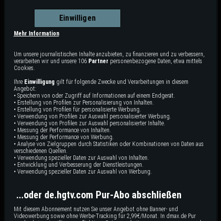
Strandhaus für die Familie -
das den Ansprüchen von Shane
19 min
19 min
E4
E3
engagiert er David Bromstad.
und seiner Freundin gerecht wird.
Einwilligen
Mehr Information
Um unsere journalistischen Inhalte anzubieten, zu finanzieren und zu verbessern,
verarbeiten wir und unsere 106
Partner
personenbezogene Daten, etwa mittels
Cookies.
Ihre
Einwilligung
gilt für folgende Zwecke und Verarbeitungen in diesem
Angebot:
• Speichern von oder Zugriff auf Informationen auf einem Endgerät.
Traumhaus bei der Familie
Die Pferde Ranch
• Erstellung von Profilen zur Personalisierung von Inhalten.
• Erstellung von Profilen für personalisierte Werbung.
Ashley gewinnt eine Million Dollar!
Eine Familie aus Florida hat bei
• Verwendung von Profilen zur Auswahl personalisierter Werbung.
Jetzt sucht die Gewinnerin ein
einem Lotto-Spiel 5 Millionen
• Verwendung von Profilen zur Auswahl personalisierter Inhalte.
Eigenheim und muss sich
Dollar gewonnen. Ihr Traum: Eine
entscheiden: Ein Haus mit
Pferdefarm! David Bromstad sucht
• Messung der Performance von Inhalten.
Potential , aber Renovierungs-
das passende Grundstück mit
20 min
20 min
E2
E1
• Messung der Performance von Werbung.
Bedarf, oder ein Neubau?
Haus und Ställen für die drei.
• Analyse von Zielgruppen durch Statistiken oder Kombinationen von Daten aus
verschiedenen Quellen.
• Verwendung spezieller Daten zur Auswahl von Inhalten.
• Entwicklung und Verbesserung der Dienstleistungen.
Staffel 10 | 2 Videos
• Verwendung spezieller Daten zur Auswahl von Werbung.
...oder de.hgtv.com Pur-Abo abschließen
Mit diesem Abonnement nutzen Sie unser Angebot ohne Banner- und
Videowerbung sowie ohne Werbe-Tracking für 2,99€/Monat. In dmax.de Pur