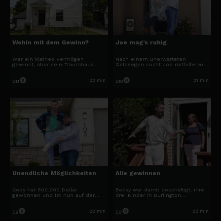
Wohin mit dem Gewinn?
Joe mag’s ruhig
Wer ein kleines Vermögen
Nach einem unerwarteten
gewinnt, aber sein Traumhaus
Geldsegen sucht Joe mithilfe von
schon besitzt, bereitet anderen
David Bromstad nach einem
eine Freude: So macht es
neuen Zuhause, wo er sein
Lottogewinnerin Jessica, die den
eigenes Essen anbauen, sein
22 min
21 min
E11
E10
Hauskauf ihrer Tochter Josie in
Haus renovieren und in Zukunft
Bangor, Maine, sponsert.
eine Familie gründen kann.
Unendliche Möglichkeiten
Alle gewinnen
Cody hat 600.000 Dollar
Becky war damit beschäftigt, ihre
gewonnen und ist nun auf der
drei Kinder in Burlington,
Suche nach dem perfekten
Massachusetts, großzuziehen,
Zuhause für sich und seinen
aber nach ihrem 2-Millionen-
Sohn. Doch als professioneller
Dollar-Lottogewinn ist sie bereit
22 min
22 min
E9
E8
Bauleiter hat er Schwierigkeiten,
für einen Tapetenwechsel und für