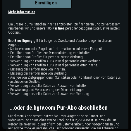
S
1
: E
3
|
44
min
|
Der Countdown läuft
|
Einwilligen
In Colorado läuft die Zeit: Chip und Joanna wollen ihr Bergrefugium rechtzeitig
fertigbekommen, bevor ihre Tochter aufbricht. Zwischen Baustelle und
Mehr Information
Familiengefühlen entsteht ein Finale mit besonderer Bedeutung.
Um unsere journalistischen Inhalte anzubieten, zu finanzieren und zu verbessern,
verarbeiten wir und unsere 106
Partner
personenbezogene Daten, etwa mittels
Cookies.
Staffel 1 | 3 Videos
Ihre
Einwilligung
gilt für folgende Zwecke und Verarbeitungen in diesem
Angebot:
• Speichern von oder Zugriff auf Informationen auf einem Endgerät.
• Erstellung von Profilen zur Personalisierung von Inhalten.
• Erstellung von Profilen für personalisierte Werbung.
• Verwendung von Profilen zur Auswahl personalisierter Werbung.
• Verwendung von Profilen zur Auswahl personalisierter Inhalte.
• Messung der Performance von Inhalten.
VIDEO LÄUFT
• Messung der Performance von Werbung.
• Analyse von Zielgruppen durch Statistiken oder Kombinationen von Daten aus
verschiedenen Quellen.
• Verwendung spezieller Daten zur Auswahl von Inhalten.
Der Countdown läuft
Die Bären sind los
• Entwicklung und Verbesserung der Dienstleistungen.
• Verwendung spezieller Daten zur Auswahl von Werbung.
In Colorado läuft die Zeit: Chip
Chip und Joanna kämpfen in
und Joanna wollen ihr
Colorado mit Bauproblemen und
Bergrefugium rechtzeitig
neugieriger Tierwelt. Ihr Ziel bleibt
...oder de.hgtv.com Pur-Abo abschließen
fertigbekommen, bevor ihre
ein gemütliches Familienrefugium
Tochter aufbricht. Zwischen
in den Bergen.
44 min
44 min
E3
E2
Baustelle und Familiengefühlen
Mit diesem Abonnement nutzen Sie unser Angebot ohne Banner- und
entsteht ein Finale mit
besonderer Bedeutung.
Videowerbung sowie ohne Werbe-Tracking für 2,99€/Monat. In dmax.de Pur
werden keine einwilligungspflichtigen Datenverarbeitungen vorgenommen und
nur solche Cookies und ähnliche Technologien verwendet, die zur Erbringung