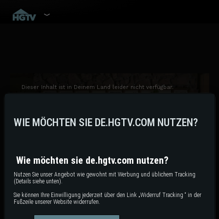
This
is
a
Dieser Inhalt ist in Deinem Land leider nicht verfügbar.
modal
Apologies, but this content is not available in your country.
window.
WIE MÖCHTEN SIE DE.HGTV.COM NUTZEN?
Wie möchten sie de.hgtv.com nutzen?
Nutzen Sie unser Angebot wie gewohnt mit Werbung und üblichem Tracking
(Details siehe unten).
Sie können Ihre Einwilligung jederzeit über den Link „Widerruf Tracking “ in der
Fixer Upper: Colorado Mountain House
Fußzeile unserer Website widerrufen.
Der Countdown läuft