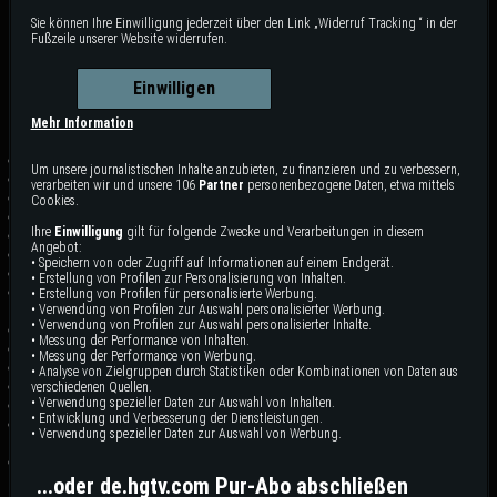
in Harissa
Sie können Ihre Einwilligung jederzeit über den Link „Widerruf Tracking “ in der
Fußzeile unserer Website widerrufen.
Das Rezept zur Sendung!
Share
Einwilligen
Harissa-geschmorte Kichererbsen mit
Mehr Information
Feta
1/2 Tasse plus 2 Esslöffel Olivenöl Extra Vergin
Um unsere journalistischen Inhalte anzubieten, zu finanzieren und zu verbessern,
1/2 gelbe Zwiebel, fein gehackt
verarbeiten wir und unsere 106
Partner
personenbezogene Daten, etwa mittels
Salz
Cookies.
1 Esslöffel Harissa
Ihre
Einwilligung
gilt für folgende Zwecke und Verarbeitungen in diesem
1/2 Teelöffel Sardellenpaste
Angebot:
4 Knoblauchzehen, gehackt
• Speichern von oder Zugriff auf Informationen auf einem Endgerät.
1/2 Tasse trockener Weißwein
• Erstellung von Profilen zur Personalisierung von Inhalten.
Zwei 425 Gramm-Dosen Kichererbsen, abgetropft und
• Erstellung von Profilen für personalisierte Werbung.
• Verwendung von Profilen zur Auswahl personalisierter Werbung.
abgespült
• Verwendung von Profilen zur Auswahl personalisierter Inhalte.
4 frische Thymianzweige
• Messung der Performance von Inhalten.
Frisch gemahlener schwarzer Pfeffer
• Messung der Performance von Werbung.
1 Zitrone, halbiert
• Analyse von Zielgruppen durch Statistiken oder Kombinationen von Daten aus
Griechischer Vollmilchjoghurt zum Servieren
verschiedenen Quellen.
• Verwendung spezieller Daten zur Auswahl von Inhalten.
Feta-Käse zum Servieren
• Entwicklung und Verbesserung der Dienstleistungen.
Fein gehackte frische Kräuter (eine Mischung aus Koriander,
• Verwendung spezieller Daten zur Auswahl von Werbung.
Petersilie und Minze) zum Servieren
Knuspriges Brot zum Servieren
In einem großen Topf 2 Esslöffel Olivenöl bei mittlerer Hitze
...oder de.hgtv.com Pur-Abo abschließen