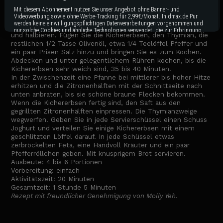
erhitzen. Fügen Sie die Zwiebel und eine Prise Salz hinzu und
kochen Sie, bis die Zwiebel, 5 bis 7 Minuten erweicht ist. Die
Mit diesem Abonnement nutzen Sie unser Angebot ohne Banner- und
Videowerbung sowie ohne Werbe-Tracking für 2,99€/Monat. In dmax.de Pur
Harissa, die Sardellenpaste und den Knoblauch hinzufügen
werden keine einwilligungspflichtigen Datenverarbeitungen vorgenommen und
und 1 bis 2 Minuten länger duften lassen. Wein dazugeben
nur solche Cookies und ähnliche Technologien verwendet, die zur Erbringung
und halbieren. Fügen Sie die Kichererbsen, den Thymian, die
dieses Dienstes unbedingt erforderlich sind.
restlichen 1/2 Tasse Olivenöl, etwa 1/4 Teelöffel Pfeffer und
ein paar Prisen Salz hinzu und bringen Sie es zum Kochen.
Abonnieren
Abdecken und unter gelegentlichem Rühren kochen, bis die
Kichererbsen sehr weich sind, 35 bis 40 Minuten.
Bereits Abonnent?
hier
anmelden.
In der Zwischenzeit eine Pfanne bei mittlerer bis hoher Hitze
erhitzen und die Zitronenhälften mit der Schnittseite nach
unten anbraten, bis sie schöne braune Flecken bekommen.
Impressum
Datenschutzbestimmungen
Cookie Hinweis
Allgemeine Gesch
Wenn die Kichererbsen fertig sind, den Saft aus den
gegrillten Zitronenhälften einpressen. Die Thymianzweige
wegwerfen. Geben Sie in jede Servierschüssel einen Schuss
Joghurt und verteilen Sie einige Kichererbsen mit einem
geschlitzten Löffel darauf. In jede Schüssel etwas
zerbröckelten Feta, eine Handvoll Kräuter und ein paar
Pfefferröllchen geben. Mit knusprigem Brot servieren.
Ausbeute: 4 bis 6 Portionen
Vorbereitung: einfach
Aktivitätszeit: 20 Minuten
Gesamtzeit: 1 Stunde 5 Minuten
Rezept mit freundlicher Genehmigung von Molly Yeh.