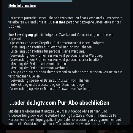
Sieht fast aus wie echt!
Mehr Information
Share
Um unsere journalistischen Inhalte anzubieten, zu finanzieren und zu verbessern,
Diese
Garten-Deko
ahmt die wunderschöne
Allium-Blume
verarbeiten wir und unsere 106
Partner
personenbezogene Daten, etwa mittels
nach, die mit ihren typischen runden Blüten, die in alle
Cookies.
Richtungen wächst, eine beliebte
Zierpflanze
ist. Unsere
Allium-Blume stammt aus dem Ein-Euro-Shop...
Ihre
Einwilligung
gilt für folgende Zwecke und Verarbeitungen in diesem
Angebot:
• Speichern von oder Zugriff auf Informationen auf einem Endgerät.
• Erstellung von Profilen zur Personalisierung von Inhalten.
• Erstellung von Profilen für personalisierte Werbung.
• Verwendung von Profilen zur Auswahl personalisierter Werbung.
• Verwendung von Profilen zur Auswahl personalisierter Inhalte.
Das könnte dir auch gefallen:
• Messung der Performance von Inhalten.
• Messung der Performance von Werbung.
• Analyse von Zielgruppen durch Statistiken oder Kombinationen von Daten aus
verschiedenen Quellen.
• Verwendung spezieller Daten zur Auswahl von Inhalten.
• Entwicklung und Verbesserung der Dienstleistungen.
• Verwendung spezieller Daten zur Auswahl von Werbung.
...oder de.hgtv.com Pur-Abo abschließen
Mit diesem Abonnement nutzen Sie unser Angebot ohne Banner- und
Videowerbung sowie ohne Werbe-Tracking für 2,99€/Monat. In dmax.de Pur
werden keine einwilligungspflichtigen Datenverarbeitungen vorgenommen und
nur solche Cookies und ähnliche Technologien verwendet, die zur Erbringung
dieses Dienstes unbedingt erforderlich sind.